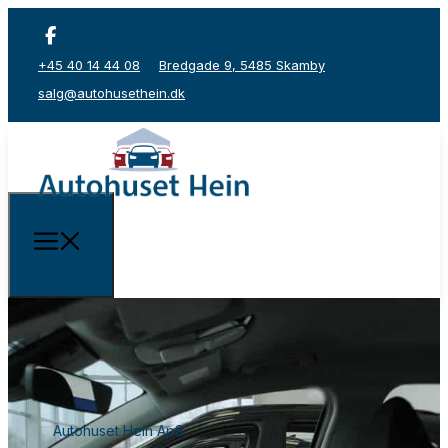
+45 40 14 44 08
Bredgade 9, 5485 Skamby
salg@autohusethein.dk
Autohuset Hein ApS