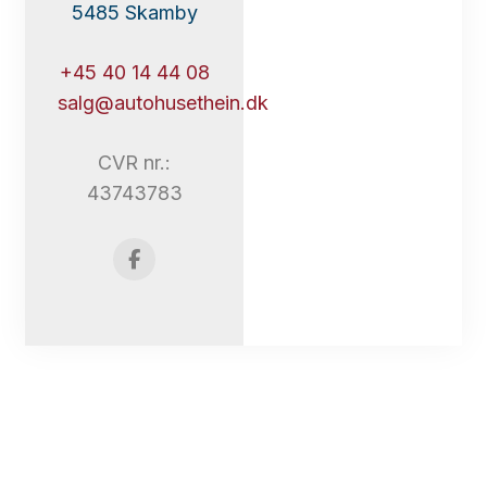
5485 Skamby
+45 40 14 44 08
salg@autohusethein.dk
CVR nr.:
43743783