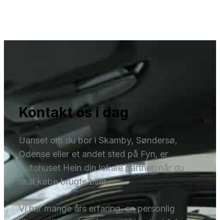
Kontakt os i dag
Uanset om du bor i Skamby, Søndersø,
Odense eller et andet sted på Fyn, er
Autohuset Hein din lokale partner, når du
skal købe brugte biler.
Vi har mange års erfaring, en personlig