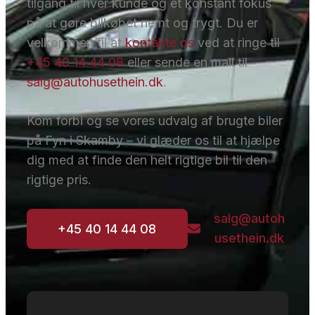
tilgang til hver kunde og et konstant fokus
på at gøre bilkøbet nemt og trygt. Du er
velkommen til at
kontakte os
ved at ringe til
+45 40 14 44 08
eller sende en mail til
salg@autohusethein.dk
.
Kom forbi og se vores udvalg af brugte biler
på Fyn i Skamby – vi glæder os til at hjælpe
dig med at finde den helt rigtige bil til den
rigtige pris.
salg@autoh
+45 40 14 44 08
usethein.dk