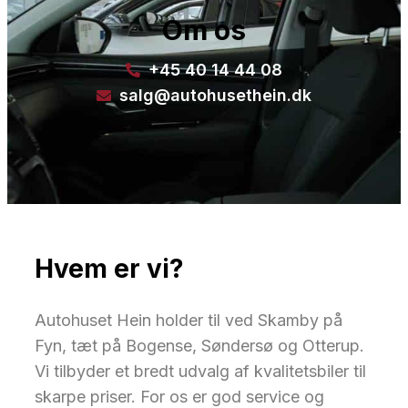
Om os
+45 40 14 44 08
salg@autohusethein.dk
Hvem er vi?
Autohuset Hein holder til ved Skamby på
Fyn, tæt på Bogense, Søndersø og Otterup.
Vi tilbyder et bredt udvalg af kvalitetsbiler til
skarpe priser. For os er god service og