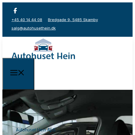
+45 40 14 44 08
Bredgade 9, 5485 Skamby
salg@autohusethein.dk
Autohuset Hein ApS